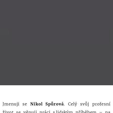
Jmenuji se
Nikol Spůrová
. Celý svůj profesní
život se věnuji práci s lidským příběhem – na