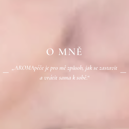
O MNĚ
„AROMApéče je pro mě způsob, jak se zastavit
a vrátit sama k sobě.“