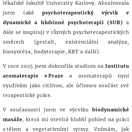
lékařské fakultě Univerzity Karlovy. Absolvovala
jsem také
psychoterapeutický výcvik v
dynamické a hlubinné psychoterapii (SUR)
a
dále se inspiruji v různých psychoterapeutických
směrech (gestalt, existenciální analýza,
biosyntéza, bodyterapie, KBT a další).
V roce 2025 jsem dokončila studium na
Institutu
aromaterapie v Praze
a aromaterapii nyní
využívám jako citlivou, ale účinnou součást své
terapeutické práce.
V současnosti jsem ve výcviku
biodynamické
masáže
, která mi otevírá hlubší pohled na práci
s tělem a vegetativními rytmy. Vnímám, jak