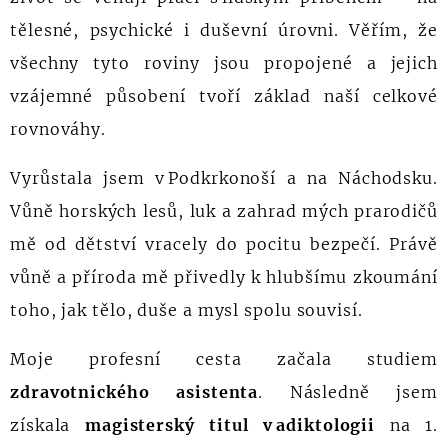
tělesné, psychické i duševní úrovni. Věřím, že
všechny tyto roviny jsou propojené a jejich
vzájemné působení tvoří základ naší celkové
rovnováhy.
Vyrůstala jsem v Podkrkonoší a na Náchodsku.
Vůně horských lesů, luk a zahrad mých prarodičů
mě od dětství vracely do pocitu bezpečí. Právě
vůně a příroda mě přivedly k hlubšímu zkoumání
toho, jak tělo, duše a mysl spolu souvisí.
Moje profesní cesta začala studiem
zdravotnického asistenta
. Následně jsem
získala
magisterský titul v adiktologii
na 1.