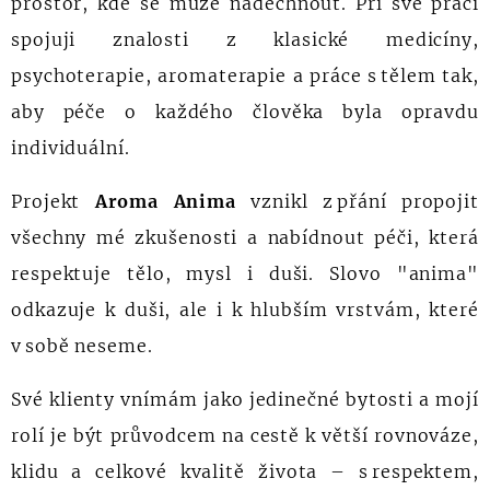
prostor, kde se může nadechnout. Při své práci
spojuji znalosti z klasické medicíny,
psychoterapie, aromaterapie a práce s tělem tak,
aby péče o každého člověka byla opravdu
individuální.
Projekt
Aroma Anima
vznikl z přání propojit
všechny mé zkušenosti a nabídnout péči, která
respektuje tělo, mysl i duši. Slovo "anima"
odkazuje k duši, ale i k hlubším vrstvám, které
v sobě neseme.
Své klienty vnímám jako jedinečné bytosti a mojí
rolí je být průvodcem na cestě k větší rovnováze,
klidu a celkové kvalitě života – s respektem,